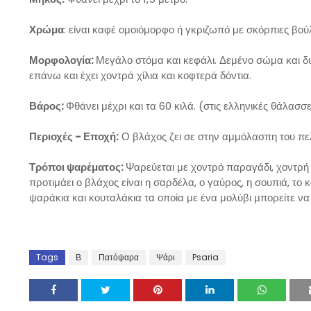
Χρώμα
: είναι καφέ ομοιόμορφο ή γκριζωπό με σκόρπιες βούλ
Μορφολογία:
Μεγάλο στόμα και κεφάλι. Δεμένο σώμα και δυ
επάνω και έχει χοντρά χίλια και κοφτερά δόντια.
Βάρος:
Φθάνει μέχρι και τα 60 κιλά. (στις ελληνικές θάλασσε
Περιοχές - Εποχή:
Ο βλάχος ζει σε στην αμμόλασπη του πελ
Τρόποι ψαρέματος:
Ψαρεύεται με χοντρό παραγάδι, χοντρή 
προτιμάει ο βλάχος είναι η σαρδέλα, ο γαύρος, η σουπιά, το
ψαράκια και κουταλάκια τα οποία με ένα μολύβι μπορείτε να 
Tags
Β
Πατόψαρα
Ψάρι
Psaria