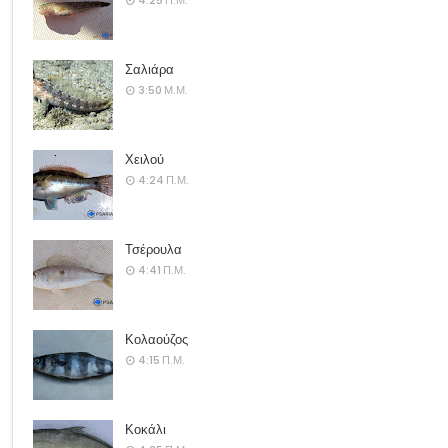
4:25 Π.Μ.
Σαλιάρα
3:50 Μ.Μ.
Χειλού
4:24 Π.Μ.
Τσέρουλα
4:41 Π.Μ.
Κολαούζος
4:15 Π.Μ.
Κοκάλι