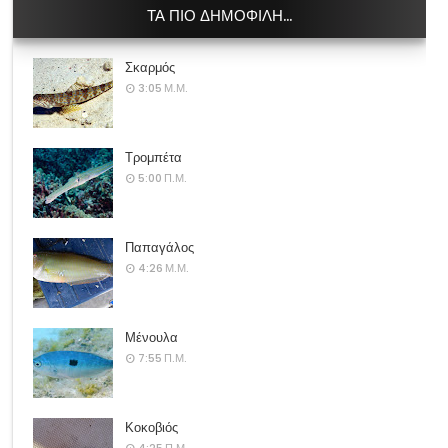
ΤΑ ΠΙΟ ΔΗΜΟΦΙΛΗ...
Σκαρμός
3:05 Μ.Μ.
Τρομπέτα
5:00 Π.Μ.
Παπαγάλος
4:26 Μ.Μ.
Μένουλα
7:55 Π.Μ.
Κοκοβιός