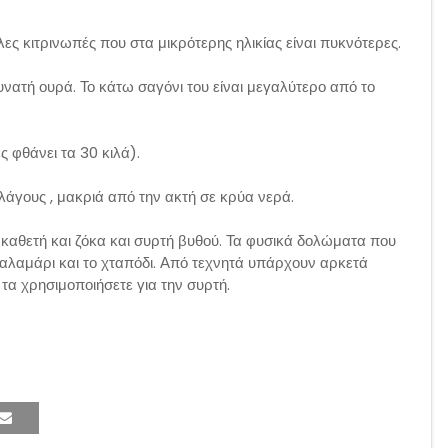
ες κιτρινωπές που στα μικρότερης ηλικίας είναι πυκνότερες.
νατή ουρά. Το κάτω σαγόνι του είναι μεγαλύτερο από το
ς φθάνει τα 30 κιλά).
άγους , μακριά από την ακτή σε κρύα νερά.
καθετή και ζόκα και συρτή βυθού. Τα φυσικά δολώματα που
 καλαμάρι και το χταπόδι. Από τεχνητά υπάρχουν αρκετά
τα χρησιμοποιήσετε για την συρτή.