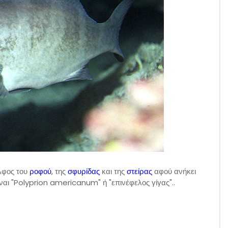
λφος του
ροφού
, της
σφυρίδας
και της
στείρας
αφού ανήκει
ίναι "Polyprion americanum" ή "επινέφελος γίγας"..