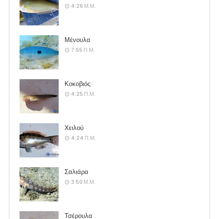
4:26 Μ.Μ.
Μένουλα
7:55 Π.Μ.
Κοκοβιός
4:25 Π.Μ.
Χειλού
4:24 Π.Μ.
Σαλιάρα
3:50 Μ.Μ.
Τσέρουλα