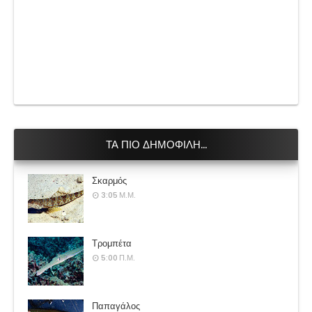
ΤΑ ΠΙΟ ΔΗΜΟΦΙΛΗ...
Σκαρμός
3:05 Μ.Μ.
Τρομπέτα
5:00 Π.Μ.
Παπαγάλος