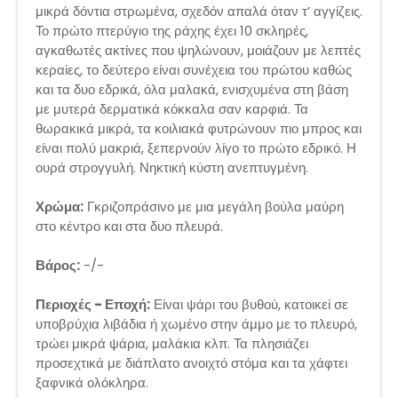
μικρά δόντια στρωμένα, σχεδόν απαλά όταν τ’ αγγίζεις.
Το πρώτο πτερύγιο της ράχης έχει 10 σκληρές,
αγκαθωτές ακτίνες που ψηλώνουν, μοιάζουν με λεπτές
κεραίες, το δεύτερο είναι συνέχεια του πρώτου καθώς
και τα δυο εδρικά, όλα μαλακά, ενισχυμένα στη βάση
με μυτερά δερματικά κόκκαλα σαν καρφιά. Τα
θωρακικά μικρά, τα κοιλιακά φυτρώνουν πιο μπρος και
είναι πολύ μακριά, ξεπερνούν λίγο το πρώτο εδρικό. Η
ουρά στρογγυλή. Νηκτική κύστη ανεπτυγμένη.
Χρώμα:
Γκριζοπράσινο με μια μεγάλη βούλα μαύρη
στο κέντρο και στα δυο πλευρά.
Βάρος:
-/-
Περιοχές - Εποχή:
Είναι ψάρι του βυθού, κατοικεί σε
υποβρύχια λιβάδια ή χωμένο στην άμμο με το πλευρό,
τρώει μικρά ψάρια, μαλάκια κλπ. Τα πλησιάζει
προσεχτικά με διάπλατο ανοιχτό στόμα και τα χάφτει
ξαφνικά ολόκληρα.