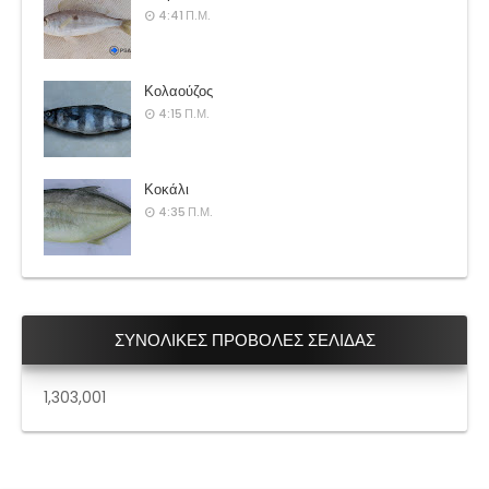
4:41 Π.Μ.
Κολαούζος
4:15 Π.Μ.
Κοκάλι
4:35 Π.Μ.
ΣΥΝΟΛΙΚΕΣ ΠΡΟΒΟΛΕΣ ΣΕΛΙΔΑΣ
1,303,001