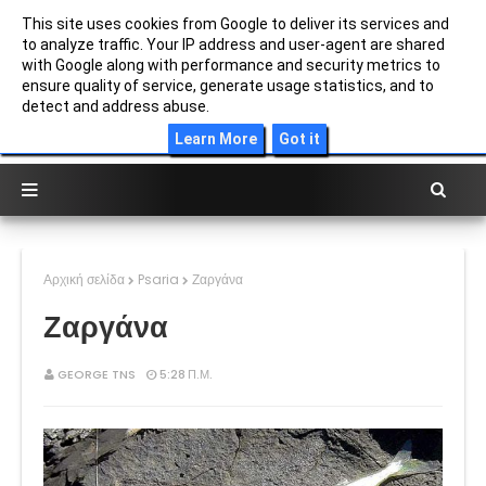
This site uses cookies from Google to deliver its services and
to analyze traffic. Your IP address and user-agent are shared
with Google along with performance and security metrics to
ensure quality of service, generate usage statistics, and to
detect and address abuse.
ΕΙΔΗ ΨΑΡΙΩΝ ΣΤΗΝ ΜΕΣΟΓΕΙΟ
Learn More
Got it
Αρχική σελίδα
Psaria
Ζαργάνα
Ζαργάνα
GEORGE TNS
5:28 Π.Μ.