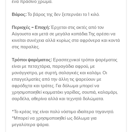
ένα πράσινο χρώμα.
Βάρος:
Το βάρος της δεν ξεπερνάει το 1 κιλό.
Περιοχές - Εποχή:
Έρχεται στις ακτές από τον
Αύγουστο και μετά σε μεγάλα κοπάδια.Της αρέσει να
κινείται συνέχεια αλλά κυρίως στα αφρόνερα και κοντά
στις παραλίες.
Τρόποι ψαρέματος:
Ερασιτεχνικοί τρόποι ψαρέματος
είναι με πεταχτάρια, παραγάδια αφρού, με
μονάγγιστρο, με συρτή, σαλαγκιές και καλάμι. Οι
επαγγελματίες από την άλλη τις ψαρεύουν με
αφρόδιχτα και τράτες. Για δόλωμα μπορεί να
χρησιμοποιηθεί κομματάκι γαρίδας, σουπιά, καλαμάρι,
σαρδέλα, αθερίνα αλλά και τεχνητά δολώματα.
*Το κρέας της είναι πολύ νόστιμο ιδιαίτερα τηγανητό.
*Μπορεί να χρησιμοποιηθεί ως δόλωμα για
μεγαλύτερα ψάρια.