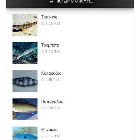
ΤΑ ΠΙΟ ΔΗΜΟΦΙΛΗ...
Σκαρμός
3:05 Μ.Μ.
Τρομπέτα
5:00 Π.Μ.
Κολαούζος
4:15 Π.Μ.
Παπαγάλος
4:26 Μ.Μ.
Μένουλα
7:55 Π.Μ.