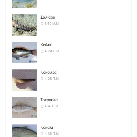
Σαλιάρα
3:50 Μ.Μ.
Χειλού
4:24 Π.Μ.
Κοκοβιός
4:25 Π.Μ.
Τσέρουλα
4:41 Π.Μ.
Κοκάλι
4:35 Π.Μ.